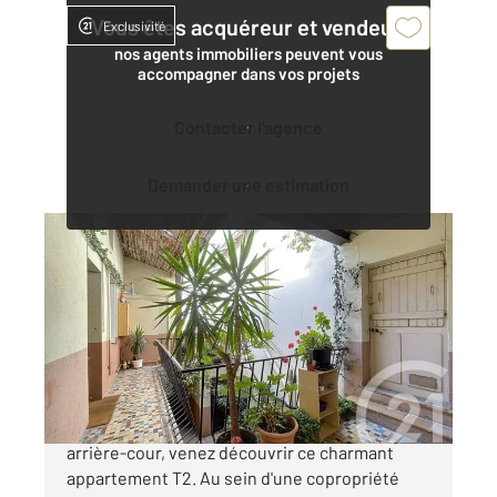
Vous êtes acquéreur et vendeur,
Exclusivité
nos agents immobiliers peuvent vous
accompagner dans vos projets
Contacter l'agence
Demander une estimation
NANTES 44
2
32,93 m
, 2 pièces
Ref : 15348
Appartement T2 à vendre
129 200 €
VIARME NANTES Dans une rue calme, en
arrière-cour, venez découvrir ce charmant
appartement T2. Au sein d'une copropriété