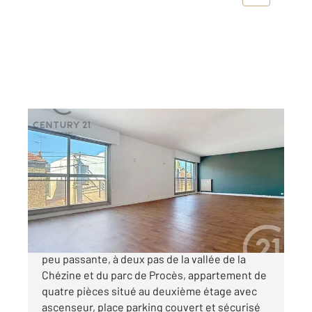
NANTES 44
2
105,77 m
, 4 pièces
Ref : 15404
Appartement F4 à vendre
383 000 €
NANTES-CANCLAUX Dans une rue calme et
peu passante, à deux pas de la vallée de la
Chézine et du parc de Procès, appartement de
quatre pièces situé au deuxième étage avec
ascenseur, place parking couvert et sécurisé