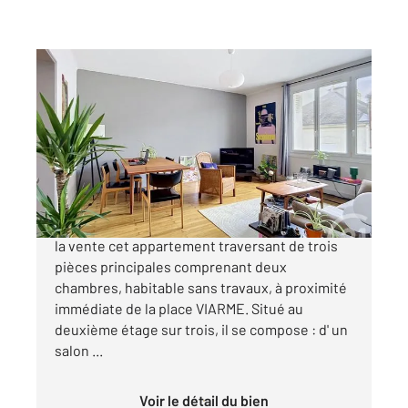
NANTES 44
2
66,68 m
, 3 pièces
Ref : 15297
Appartement T3 à vendre
265 000 €
NANTES - TALENSAC Nous vous proposons à
la vente cet appartement traversant de trois
pièces principales comprenant deux
chambres, habitable sans travaux, à proximité
immédiate de la place VIARME. Situé au
deuxième étage sur trois, il se compose : d' un
salon ...
Voir le détail du bien