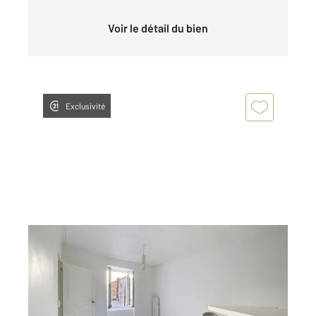
Voir le détail du bien
Exclusivité
NANTES 44
2
39,83 m
, 2 pièces
Ref : 15265
Appartement T2 à vendre