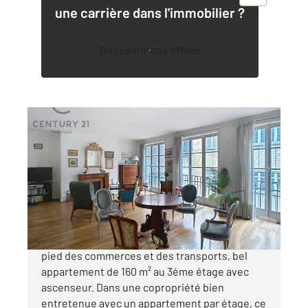
une carrière dans l'immobilier ?
Découvrir nos offres
NANTES 44
2
159,06 m
, 6 pièces
Ref : 15287
Appartement F5 à vendre
375 000 €
NANTES-CENTRE VILLE En cœur de ville, au
pied des commerces et des transports, bel
appartement de 160 m² au 3éme étage avec
ascenseur. Dans une copropriété bien
entretenue avec un appartement par étage, ce