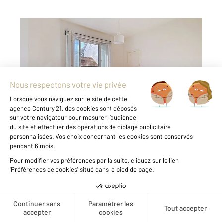
NANTES 44
2
30,25 m
, 1 pièce
Ref : 15298
Appartement Studio à vendre
130 080 €
TALENSAC VIARME Charmant T1 bis traversant
situé dans une rue calme, il offre un cadre de
vie agréable et recherché, à deux pas du
marché de Talensac, des commerces de
proximité et des transports en commun.
L'appartement est composé ...
Voir le détail du bien
Créer une alerte