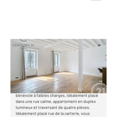
NANTES 44
2
76 m
, 4 pièces
Ref : 15371
Appartement F4 à vendre
299 000 €
NANTES-ERDRE Dans une petite copropriété
bénévole à faibles charges, idéalement placé
dans une rue calme, appartement en duplex
lumineux et traversant de quatre pièces.
Idéalement placé rue de la carterie, vous