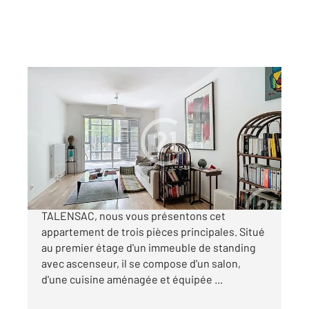
NANTES 44
2
62,46 m
, 3 pièces
Ref : 12379
Appartement T3 à vendre
299 250 €
NANTES - TALENSAC Au cœur du quartier de
TALENSAC, nous vous présentons cet
appartement de trois pièces principales. Situé
au premier étage d'un immeuble de standing
avec ascenseur, il se compose d'un salon,
d'une cuisine aménagée et équipée ...