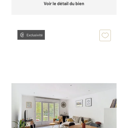
Voir le détail du bien
Exclusivité
NANTES 44
2
66,19 m
, 3 pièces
Ref : 15349
Appartement T3 à vendre
199 000 €