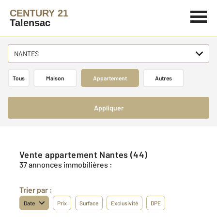
CENTURY 21
Talensac
NANTES
Tous
Maison
Appartement
Autres
Appliquer
Vente appartement Nantes (44)
37 annonces immobilières :
Trier par :
Date
Prix
Surface
Exclusivité
DPE