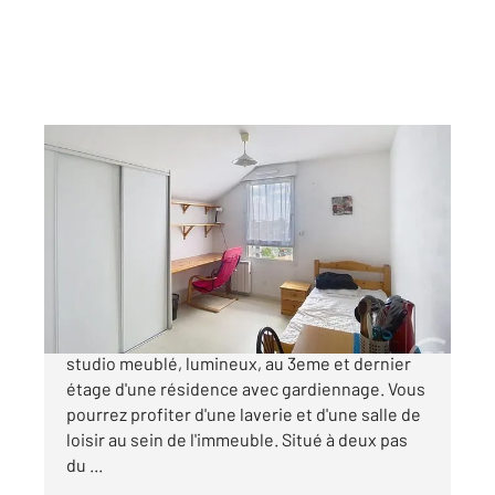
NANTES 44
2
16,07 m
, 1 pièce
Ref : 15323
Appartement Studio à vendre
76 000 €
NANTES ROND-POINT DE PARIS Appartement
studio meublé, lumineux, au 3eme et dernier
étage d'une résidence avec gardiennage. Vous
pourrez profiter d'une laverie et d'une salle de
loisir au sein de l'immeuble. Situé à deux pas
du ...