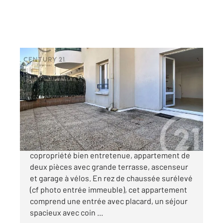
NANTES 44
2
36,03 m
, 2 pièces
Ref : 15335
Appartement F2 à vendre
149 900 €
NANTES-RENE BOUHIER Dans une
copropriété bien entretenue, appartement de
deux pièces avec grande terrasse, ascenseur
et garage à vélos. En rez de chaussée surélevé
(cf photo entrée immeuble), cet appartement
comprend une entrée avec placard, un séjour
spacieux avec coin ...