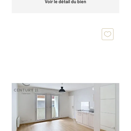
Voir le détail du bien
NANTES 44
2
34,02 m
, 2 pièces
Ref : 15344
Appartement F1 Bis à vendre
144 000 €