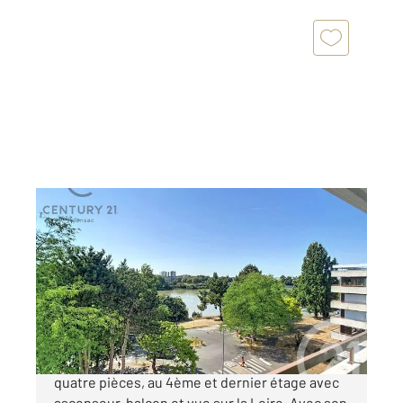
NANTES 44
2
82,06 m
, 4 pièces
Ref : 15401
Appartement F4 à vendre
241 000 €
NANTES-ILE DE NANTES Appartement de
quatre pièces, au 4ème et dernier étage avec
ascenseur, balcon et vue sur la Loire. Avec son