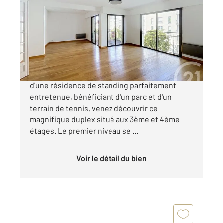
119,10 m
, 4 pièces
Ref : 15343
Appartement T4 à vendre
457 600 €
ROND POINT DE VANNES HAUTS PAVES Au sein
d'une résidence de standing parfaitement
entretenue, bénéficiant d'un parc et d'un
terrain de tennis, venez découvrir ce
magnifique duplex situé aux 3ème et 4ème
étages. Le premier niveau se ...
Voir le détail du bien