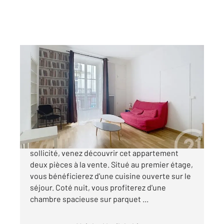
NANTES 44
2
43,79 m
, 2 pièces
Ref : 15128
Appartement T2 à vendre
135 000 €
NANTES - 50 OTAGES Dans un quartier Nantais
sollicité, venez découvrir cet appartement
deux pièces à la vente. Situé au premier étage,
vous bénéficierez d'une cuisine ouverte sur le
séjour. Coté nuit, vous profiterez d'une
chambre spacieuse sur parquet ...