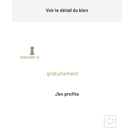
Voir le détail du bien
Prenez un temps d'avance sur le marché
en profitant
gratuitement
des Ventes
Privées CENTURY 21.
J'en profite