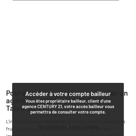
Pourquoi faire gérer mon bien par un
Accéder à votre compte bailleur
agent immobilier
CENTURY 21
Vous êtes propriétaire bailleur, client d’une
Talensac
agence CENTURY 21, votre accès bailleur vous
?
permettra de consulter votre compte.
L'investissement immobilier que vous avez réalisé est le
Me connecter à mon compte
fruit d'une longue réflexion et d'efforts financiers
importants. Vous le savez, gérer un logement demeure