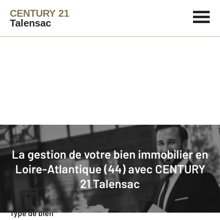
CENTURY 21
Talensac
Agence immobilière
Mettre en gestion
La gestion de votre bien immobilier en
Demande d'informations pour la
Loire-Atlantique (44) avec
CENTURY
gestion de votre bien
21 Talensac
Concernant votre bien
Type de bien
*