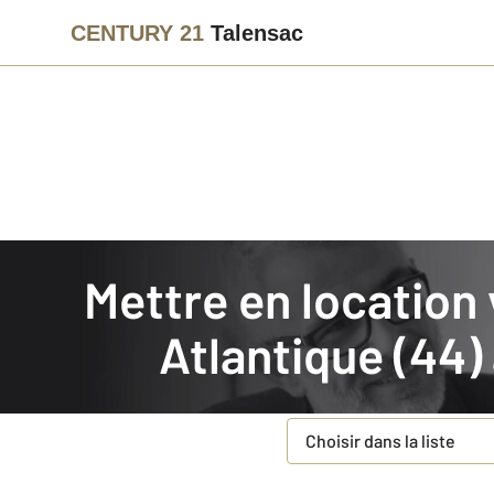
CENTURY 21
Talensac
Agence immobilière
Mettre en location
Mettre en location votre bien immobilier en Loire-
Faites estimer gratuiteme
Atlantique (44)
Concernant votre bie
Type de bien à estimer
*
Choisir dans la liste