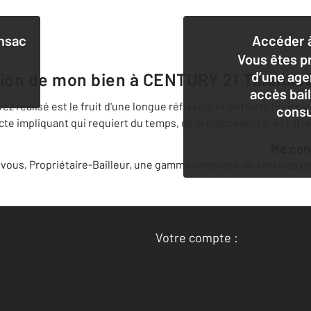
nsac
Accéder à
Vous êtes pr
d’une age
tion de mon bien à
CENTURY 21 Talensa
accès bai
 réalisé est le fruit d'une longue réflexion et d'efforts financi
consu
 impliquant qui requiert du temps, de la disponibilité, de l'att
Me co
ous, Propriétaire-Bailleur, une gamme complète de services per
Votre compte :
Accéder à mon compte