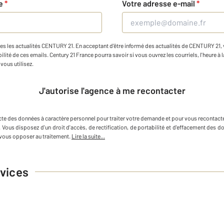
ne
*
Votre adresse e-mail
*
es les actualités CENTURY 21. En acceptant d'être informé des actualités de CENTURY 21, vo
ilité de ces emails. Century 21 France pourra savoir si vous ouvrez les courriels, l'heure à l
vous utilisez.
J'autorise l'agence à me recontacter
cte des données à caractère personnel
pour traiter votre demande et pour vous recontact
. Vous disposez d'un droit d'accès, de rectification, de portabilité et d'effacement des
vous opposer au traitement.
Lire la suite...
vices