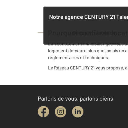
Notre agence
CENTURY 21 Tale
Pourquoi confier la loca
Découvrir l'agence
L'investissement immobilier que vous avez
logement demeure plus que jamais un acte
règlementaires et techniques.
Le Réseau CENTURY 21 vous propose, à v
Parlons de vous, parlons biens