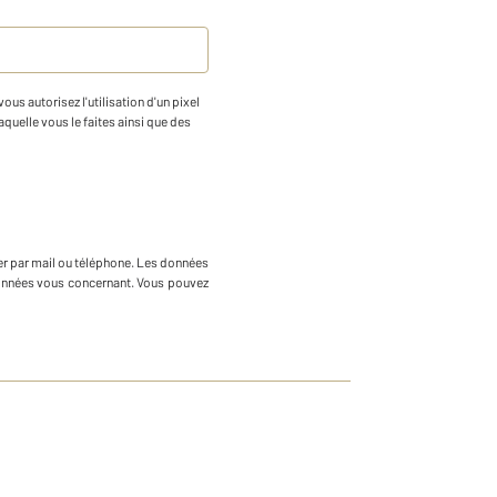
us autorisez l'utilisation d'un pixel
aquelle vous le faites ainsi que des
er par mail ou téléphone
.
Les données
 données vous concernant. Vous pouvez