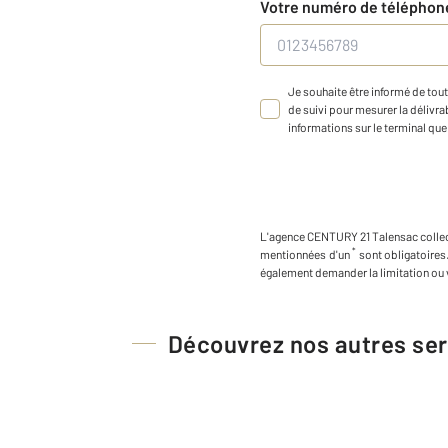
Votre numéro de télépho
Je souhaite être informé de tout
de suivi pour mesurer la délivrab
informations sur le terminal que 
L'agence
CENTURY 21 Talensac
colle
*
mentionnées d'un
sont obligatoires
également demander la limitation ou 
Découvrez nos autres ser