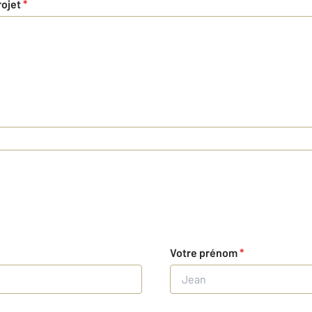
rojet
*
Votre prénom
*