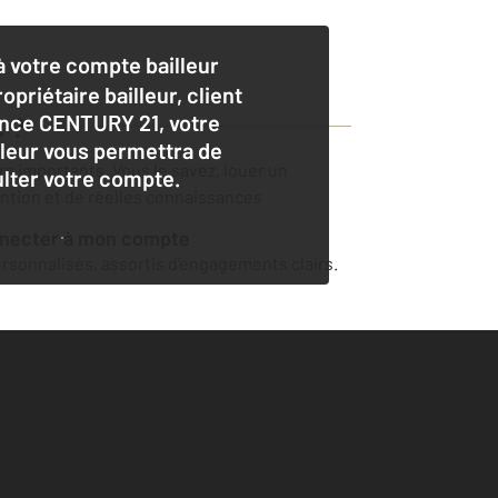
 votre compte bailleur
opriétaire bailleur, client
nce CENTURY 21, votre
c
?
lleur vous permettra de
ers importants. Vous le savez, louer un
lter votre compte.
ention et de réelles connaissances
nnecter à mon compte
sonnalisés, assortis d'engagements clairs.