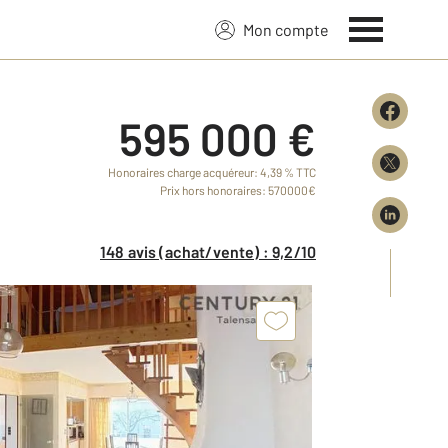
Mon compte
595 000 €
Honoraires charge acquéreur: 4,39 % TTC
Prix hors honoraires: 570000€
148 avis (achat/vente) : 9,2/10