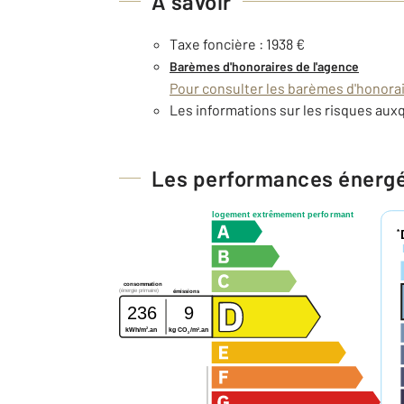
À savoir
Taxe foncière : 1938 €
Barèmes d'honoraires de l'agence
Pour consulter les barèmes d'honorair
Les informations sur les risques auxq
Les performances énerg
logement extrêmement performant
*
consommation
(énergie primaire)
émissions
236
9
2
2
kWh/m
.an
kg CO
/m
.an
2