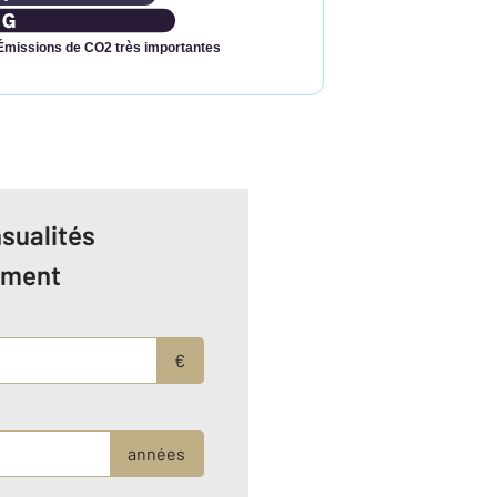
Émissions de CO2 très importantes
sualités
ement
€
années