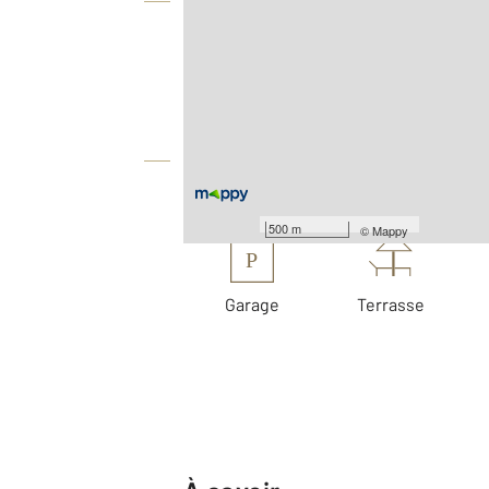
Vue globale
2
Surface totale : 173 m
2
Surface terrain : 350 m
Équipements
Les plus
500 m
©
Mappy
P
Garage
Terrasse