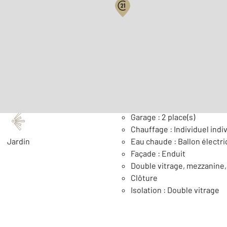
2
Surface habitable : 136 m
Nombre de pièces : 7
[Voi
Général
Garage : 2 place(s)
Chauffage : Individuel indiv
Jardin
Eau chaude : Ballon électr
Façade : Enduit
Double vitrage, mezzanine,
Clôture
Isolation : Double vitrage