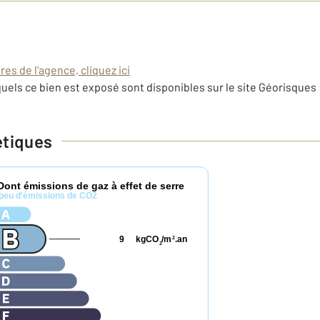
es de l'agence, cliquez ici
uels ce bien est exposé sont disponibles sur le site Géorisques 
étiques
Dont émissions de gaz à effet de serre
peu d'émissions de CO2
9
kgCO
/m
.an
2
2