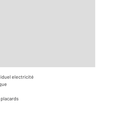
r le détail]
iduel electricité
ique
 placards