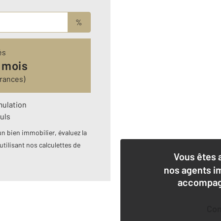
%
és
 mois
rances)
mulation
uls
n bien immobilier, évaluez la
utilisant nos calculettes de
Vous êtes 
nos agents i
accompagn
Co