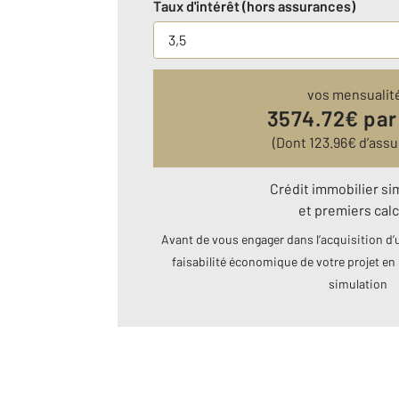
Taux d'intérêt (hors assurances)
vos mensualit
3574.72
€ par
(Dont
123.96
€ d’assu
Crédit immobilier si
et premiers calc
Avant de vous engager dans l’acquisition d’u
faisabilité économique de votre projet en 
simulation