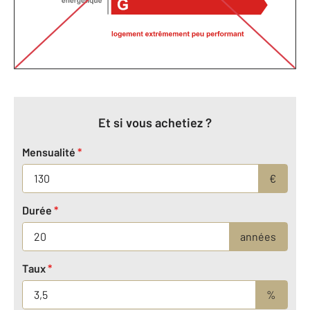
Et si vous achetiez ?
Mensualité
*
€
Durée
*
années
Taux
*
%