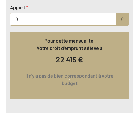
Apport
*
€
Pour cette mensualité,
Votre droit d'emprunt s'élève à
22 415
€
Il n'y a pas de bien correspondant à votre
budget