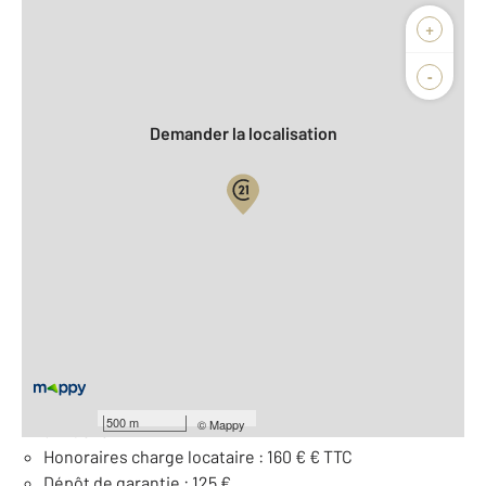
Afficher sur la carte :
+
Agence
-
Demander la localisation
Vue globale
2
Surface totale : 20 m
À savoir
Loyer de base : 125 € par mois
Provision pour charges : 5 €, soumise à régularisation
500 m
©
Mappy
annuelle
Honoraires charge locataire : 160 € € TTC
Dépôt de garantie : 125 €