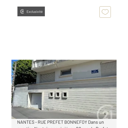
Exclusivité
NANTES 44
2
20 m
Ref : 15334
Parking à louer
130 €
par mois charges comprises
NANTES - RUE PREFET BONNEFOY Dans un