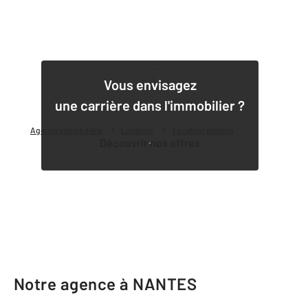
1
Vous envisagez
une carrière dans l'immobilier ?
Agence immobilière
Location
Location parking
Découvrir nos offres
Notre agence à NANTES