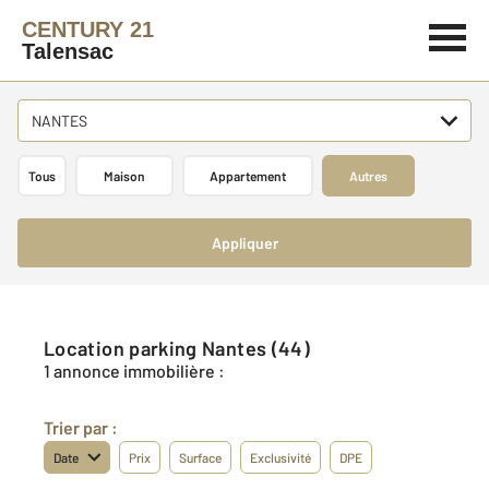
CENTURY 21
Talensac
NANTES
Tous
Maison
Appartement
Autres
Appliquer
Location parking Nantes (44)
1 annonce immobilière :
Trier par :
Date
Prix
Surface
Exclusivité
DPE