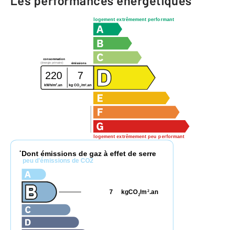
Les performances énergétiques
logement extrêmement performant
consommation
(énergie primaire)
émissions
220
7
2
2
kWh/m
.an
kg CO
/m
.an
2
logement extrêmement peu performant
Dont émissions de gaz à effet de serre
*
peu d'émissions de CO2
7
kgCO
/m
.an
2
2