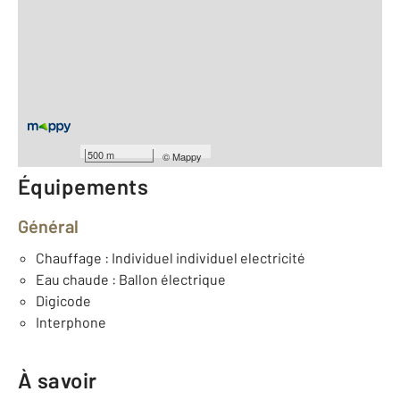
2
Surface totale : 70,2 m
2
Surface habitable : 70,2 m
Type d'appartement : T4
er
Étage : 1
Nombre de pièces : 4
[Voir le détail]
Année construction : 1900
500 m
©
Mappy
Équipements
Général
Chauffage : Individuel individuel electricité
Eau chaude : Ballon électrique
Digicode
Interphone
À savoir