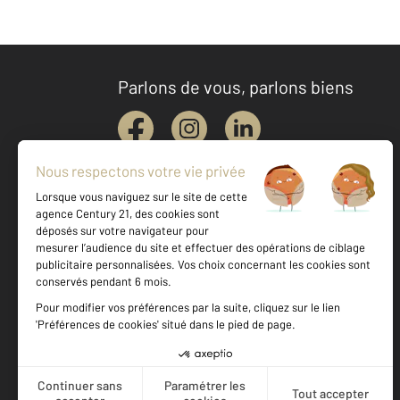
Parlons de vous, parlons biens
Votre agence est notée
Achat
Location
Vente
Gestion
9,2
/
10
9,5/10