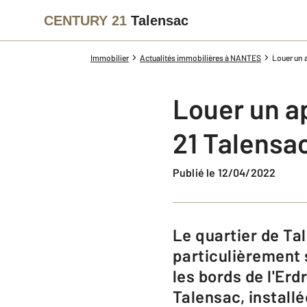
CENTURY 21
Talensac
Immobilier
Actualités immobilières à NANTES
Louer un 
Louer un 
21 Talensa
Publié le 12/04/2022
Le quartier de Talensac est bien connu des Nantais qui apprécient tout
particulièrement 
les bords de l'Er
Talensac, install