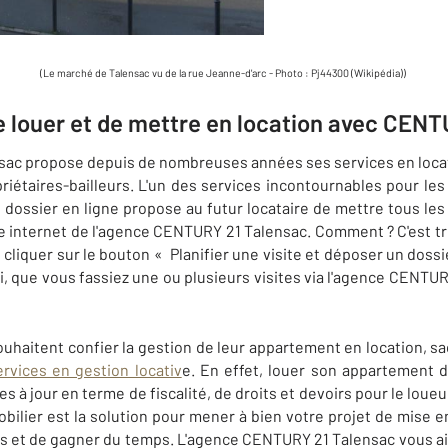
(Le marché de Talensac vu de la rue Jeanne-d'arc - Photo : Pj44300 (Wikipédia))
e louer et de mettre en location avec CENT
ac propose depuis de nombreuses années ses services en locati
iétaires-bailleurs. L'un des services incontournables pour les 
le dossier en ligne propose au futur locataire de mettre tous
e internet de l'agence CENTURY 21 Talensac. Comment ? C'est très 
 cliquer sur le bouton « Planifier une visite et déposer un dossie
si, que vous fassiez une ou plusieurs visites via l'agence CENTU
souhaitent confier la gestion de leur appartement en location,
rvices en gestion locativ
e. En effet, louer son appartement 
s à jour en terme de fiscalité, de droits et devoirs pour le loueur
bilier est la solution pour mener à bien votre projet de mise en
ils et de gagner du temps. L'agence CENTURY 21 Talensac vous aid