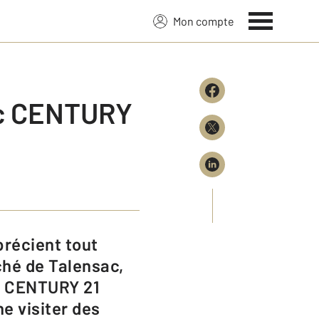
Mon compte
ec CENTURY
ché de Talensac,
de CENTURY 21
e visiter des