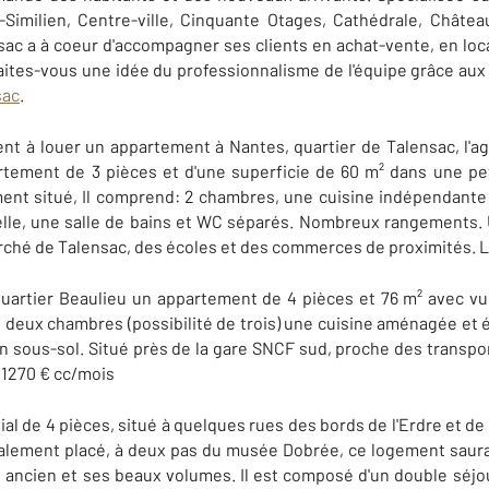
-Similien, Centre-ville, Cinquante Otages, Cathédrale, Château
c a à coeur d'accompagner ses clients en achat-vente, en loca
aites-vous une idée du professionnalisme de l'équipe grâce au
sac
.
hent à louer un appartement à Nantes, quartier de Talensac, l
tement de 3 pièces et d'une superficie de 60 m² dans une pet
ment situé, Il comprend: 2 chambres, une cuisine indépendant
sselle, une salle de bains et WC séparés. Nombreux rangements.
rché de Talensac, des écoles et des commerces de proximités. L
uartier Beaulieu un appartement de 4 pièces et 76 m² avec vue 
deux chambres (possibilité de trois) une cuisine aménagée et é
n sous-sol. Situé près de la gare SNCF sud, proche des transp
 1270 € cc/mois
al de 4 pièces, situé à quelques rues des bords de l'Erdre et de
déalement placé, à deux pas du musée Dobrée, ce logement saur
ancien et ses beaux volumes. Il est composé d'un double séjo